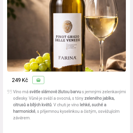
249 Kč
Víno má
světle slámově žlutou barvu
s jemnými zelenkavými
odlesky. Vůně je svěží a ovocná, s tóny
zeleného jablka,
citrusů a bílých květů
. V chuti je víno
lehké, suché a
harmonické
, s příjemnou kyselinkou a čistým, osvěžujícím
závěrem.