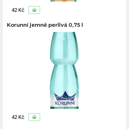
42 Kč
Korunní jemně perlivá 0,75 l
42 Kč