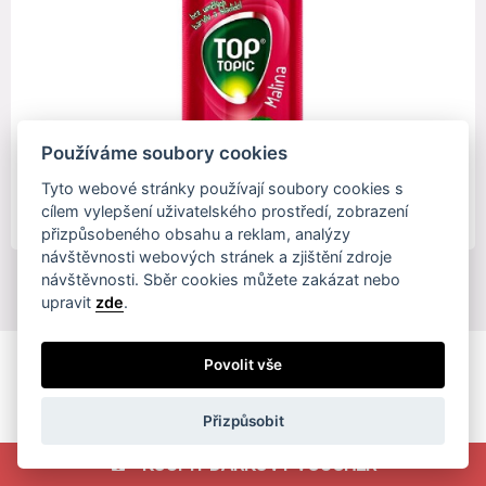
Používáme soubory cookies
Tyto webové stránky používají soubory cookies s
42 Kč
cílem vylepšení uživatelského prostředí, zobrazení
přizpůsobeného obsahu a reklam, analýzy
návštěvnosti webových stránek a zjištění zdroje
návštěvnosti. Sběr cookies můžete zakázat nebo
upravit
zde
.
Pro zákazníky
Povolit vše
Obchodní podmínky
Přizpůsobit
Ochrana osobních údajů
Kontakty
KOUPIT DÁRKOVÝ VOUCHER
Jak to funguje