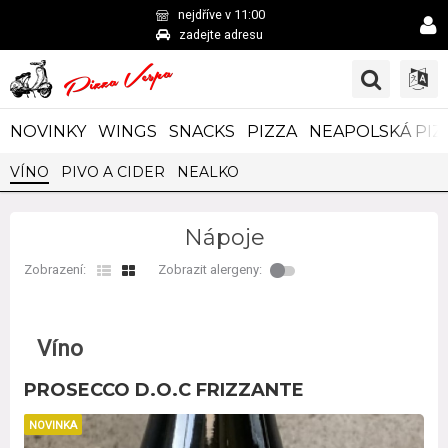
nejdříve v 11:00
zadejte adresu
NOVINKY
WINGS
SNACKS
PIZZA
NEAPOLSKÁ PIZ
VÍNO
PIVO A CIDER
NEALKO
Nápoje
Zobrazení:
Zobrazit alergeny:
Víno
PROSECCO D.O.C FRIZZANTE
NOVINKA