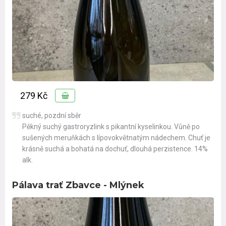
279 Kč
suché, pozdní sběr
Pěkný suchý gastroryzlink s pikantní kyselinkou. Vůně po
sušených meruňkách s lípovokvětnatým nádechem. Chuť je
krásně suchá a bohatá na dochuť, dlouhá perzistence. 14%
alk.
Pálava trať Zbavce - Mlýnek