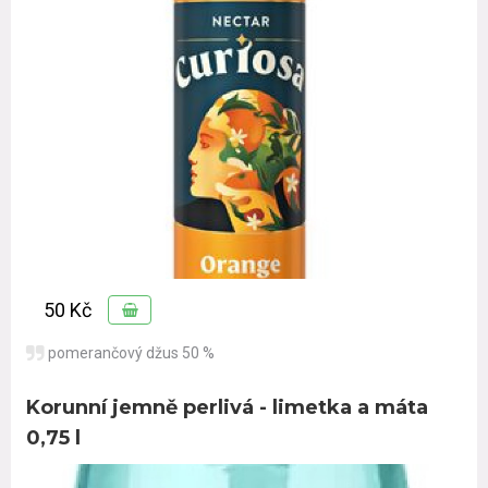
50 Kč
pomerančový džus 50 %
Korunní jemně perlivá - limetka a máta
0,75 l