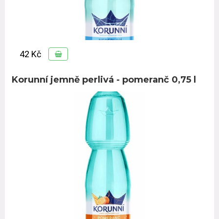
42 Kč
Korunní jemně perlivá - pomeranč 0,75 l