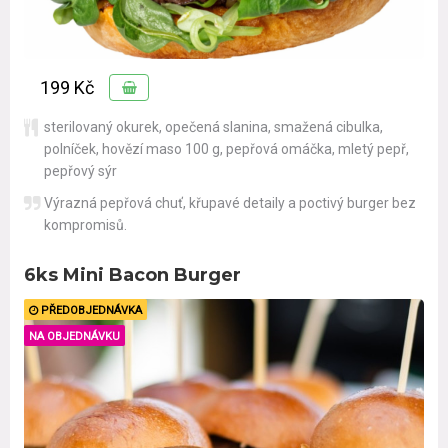
199 Kč
sterilovaný okurek
,
opečená slanina
,
smažená cibulka
,
polníček
,
hovězí maso 100 g
,
pepřová omáčka
,
mletý pepř
,
pepřový sýr
Výrazná pepřová chuť, křupavé detaily a poctivý burger bez
kompromisů.
6ks Mini Bacon Burger
PŘEDOBJEDNÁVKA
NA OBJEDNÁVKU