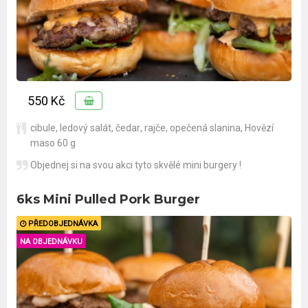
550 Kč
cibule
,
ledový salát
,
čedar
,
rajče
,
opečená slanina
,
Hovězí
maso 60 g
Objednej si na svou akci tyto skvělé mini burgery !
6ks Mini Pulled Pork Burger
PŘEDOBJEDNÁVKA
NA OBJEDNÁVKU