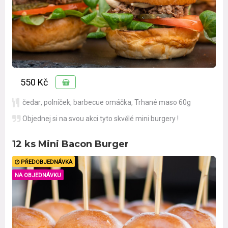
550 Kč
čedar
,
polníček
,
barbecue omáčka
,
Trhané maso 60g
Objednej si na svou akci tyto skvělé mini burgery !
12 ks Mini Bacon Burger
PŘEDOBJEDNÁVKA
NA OBJEDNÁVKU