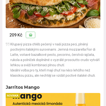
209 Kč
Křupavý pizza chléb pečený v naší pizza peci, plněný
poctivými italskými surovinami. Jemná mozzarella Fior di
Latte, voňavé bazalkové pesto, pecorino, čerstvá rajčata,
rukola a polníček doplněné o vyzrálé prosciutto crudo vytváří
lehkou a svěží kombinaci plnou chutí.
Ideální volba pro ty, kteří mají chuť na něco lehčího než
klasickou pizzu, ale nechtějí se vzdát poctivé italské chuti.
Jarritos Mango
NOVINKA