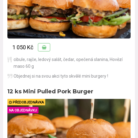
1 050 Kč
cibule
,
rajče
,
ledový salát
,
čedar
,
opečená slanina
,
Hovězí
maso 60 g
Objednej si na svou akci tyto skvělé mini burgery !
12 ks Mini Pulled Pork Burger
PŘEDOBJEDNÁVKA
NA OBJEDNÁVKU