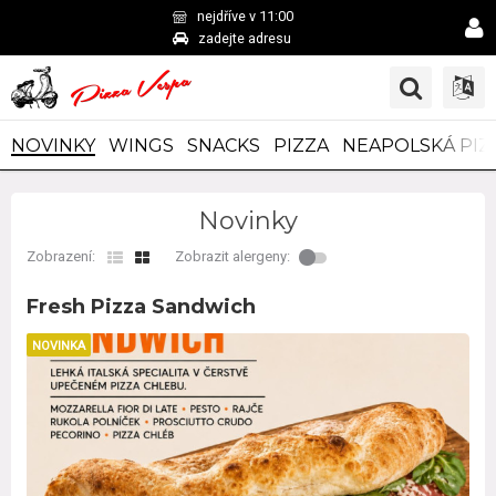
nejdříve v 11:00
zadejte adresu
NOVINKY
WINGS
SNACKS
PIZZA
NEAPOLSKÁ PIZ
Novinky
Zobrazení:
Zobrazit alergeny:
Fresh Pizza Sandwich
NOVINKA