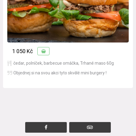
1 050 Kč
čedar
,
polníček
,
barbecue omáčka
,
Trhané maso 60g
Objednej si na svou akci tyto skvělé mini burgery !